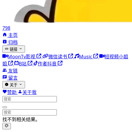
798
主页
归档
链接
MoonTv影视
微信读书
Music
短视频小姐
姐
B站
作者抖音
友链
留言
关于
赞助
关于我
找不到相关结果。