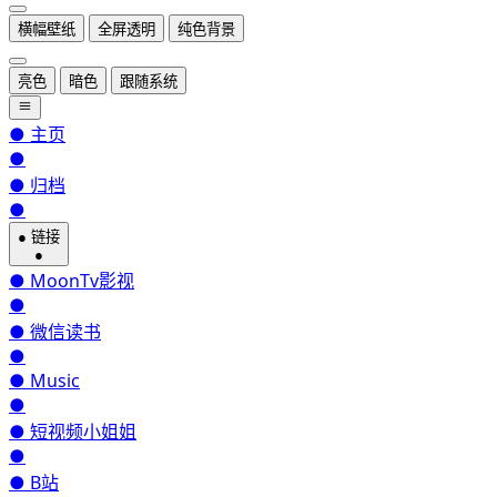
横幅壁纸
全屏透明
纯色背景
亮色
暗色
跟随系统
●
主页
●
●
归档
●
●
链接
●
●
MoonTv影视
●
●
微信读书
●
●
Music
●
●
短视频小姐姐
●
●
B站