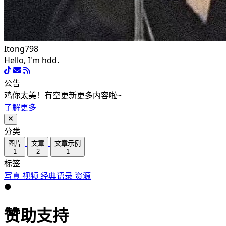
Itong798
Hello, I'm hdd.
公告
鸡你太美！有空更新更多内容啦~
了解更多
分类
图片
文章
文章示例
1
2
1
标签
写真
视频
经典语录
资源
●
赞助支持