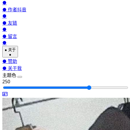
●
●
作者抖音
●
●
友链
●
●
留言
●
●
关于
●
●
赞助
●
关于我
主题色
250