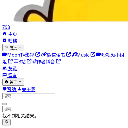
798
主页
归档
链接
MoonTv影视
微信读书
Music
短视频小姐
姐
B站
作者抖音
友链
留言
关于
赞助
关于我
找不到相关结果。