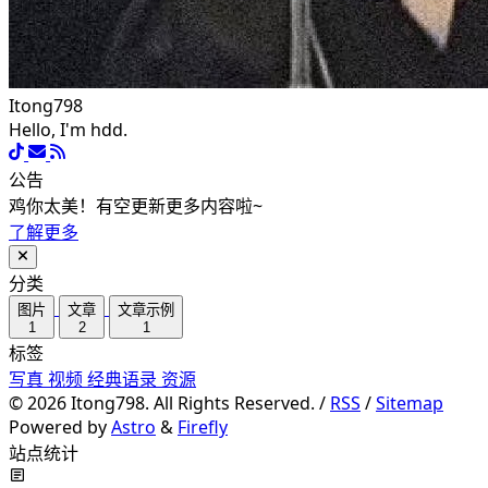
Itong798
Hello, I'm hdd.
公告
鸡你太美！有空更新更多内容啦~
了解更多
分类
图片
文章
文章示例
1
2
1
标签
写真
视频
经典语录
资源
©
2026
Itong798. All Rights Reserved. /
RSS
/
Sitemap
Powered by
Astro
&
Firefly
站点统计