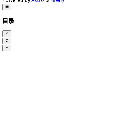
Powered by
Astro
&
Firefly
目录