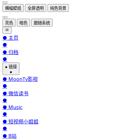
横幅壁纸
全屏透明
纯色背景
亮色
暗色
跟随系统
●
主页
●
●
归档
●
●
链接
●
●
MoonTv影视
●
●
微信读书
●
●
Music
●
●
短视频小姐姐
●
●
B站