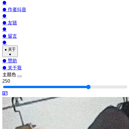
●
●
作者抖音
●
●
友链
●
●
留言
●
●
关于
●
●
赞助
●
关于我
主题色
250