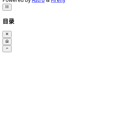
Powered by
Astro
&
Firefly
目录