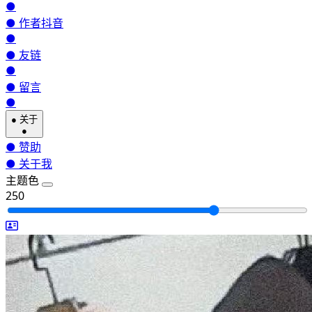
●
●
作者抖音
●
●
友链
●
●
留言
●
●
关于
●
●
赞助
●
关于我
主题色
250