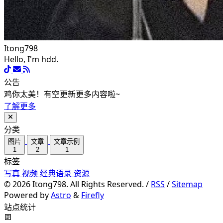
Itong798
Hello, I'm hdd.
公告
鸡你太美！有空更新更多内容啦~
了解更多
分类
图片
文章
文章示例
1
2
1
标签
写真
视频
经典语录
资源
©
2026
Itong798. All Rights Reserved. /
RSS
/
Sitemap
Powered by
Astro
&
Firefly
站点统计