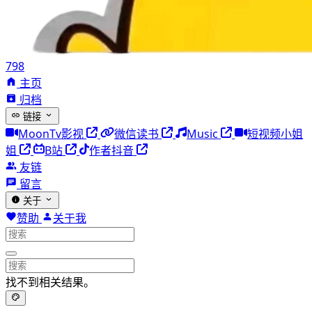
798
主页
归档
链接
MoonTv影视
微信读书
Music
短视频小姐
姐
B站
作者抖音
友链
留言
关于
赞助
关于我
找不到相关结果。