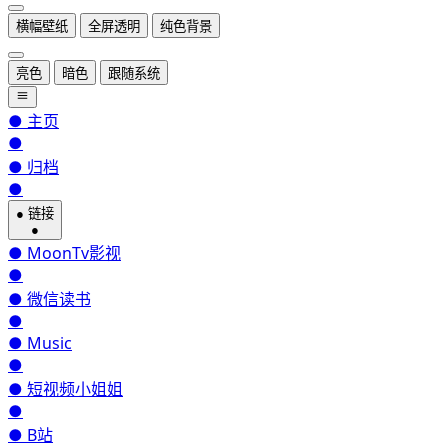
横幅壁纸
全屏透明
纯色背景
亮色
暗色
跟随系统
●
主页
●
●
归档
●
●
链接
●
●
MoonTv影视
●
●
微信读书
●
●
Music
●
●
短视频小姐姐
●
●
B站