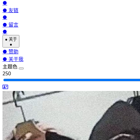
●
●
友链
●
●
留言
●
●
关于
●
●
赞助
●
关于我
主题色
250