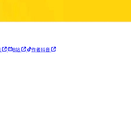
姐
B站
作者抖音