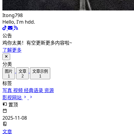
Itong798
Hello, I'm hdd.
公告
鸡你太美！有空更新更多内容啦~
了解更多
分类
图片
文章
文章示例
1
2
1
标签
写真
视频
经典语录
资源
影视网站
置顶
2025-11-08
文章