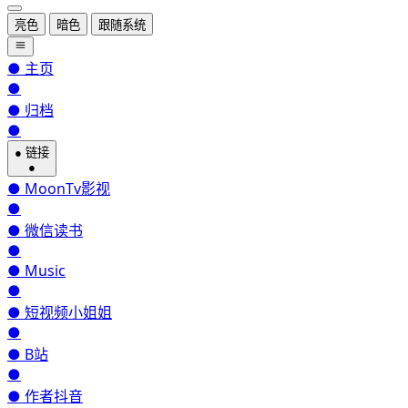
亮色
暗色
跟随系统
●
主页
●
●
归档
●
●
链接
●
●
MoonTv影视
●
●
微信读书
●
●
Music
●
●
短视频小姐姐
●
●
B站
●
●
作者抖音