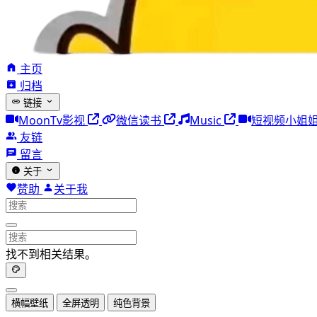
主页
归档
链接
MoonTv影视
微信读书
Music
短视频小姐
友链
留言
关于
赞助
关于我
找不到相关结果。
横幅壁纸
全屏透明
纯色背景