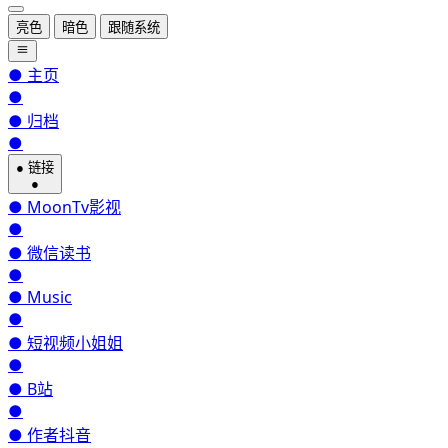
亮色
暗色
跟随系统
●
主页
●
●
归档
●
●
链接
●
●
MoonTv影视
●
●
微信读书
●
●
Music
●
●
短视频小姐姐
●
●
B站
●
●
作者抖音