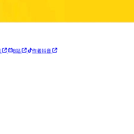
姐
B站
作者抖音