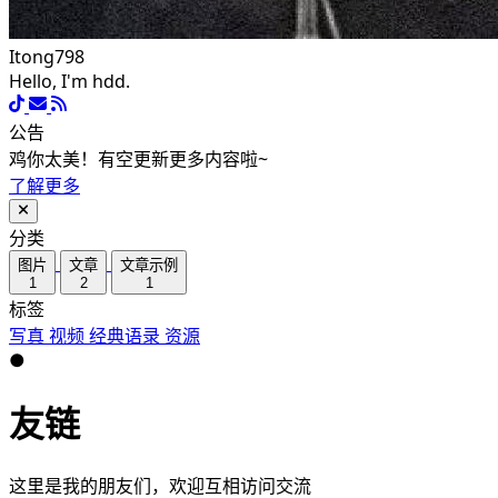
Itong798
Hello, I'm hdd.
公告
鸡你太美！有空更新更多内容啦~
了解更多
分类
图片
文章
文章示例
1
2
1
标签
写真
视频
经典语录
资源
●
友链
这里是我的朋友们，欢迎互相访问交流