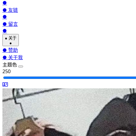
●
●
友链
●
●
留言
●
●
关于
●
●
赞助
●
关于我
主题色
250