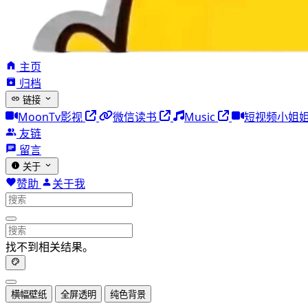
主页
归档
链接
MoonTv影视
微信读书
Music
短视频小姐
友链
留言
关于
赞助
关于我
找不到相关结果。
横幅壁纸
全屏透明
纯色背景