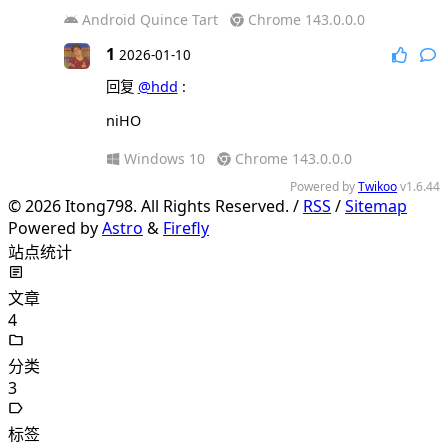
Android Quince Tart
Chrome 143.0.0.0
1
2026-01-10
回复
@hdd
:
niHO
Windows 10
Chrome 143.0.0.0
Powered by
Twikoo
v1.6.44
©
2026
Itong798. All Rights Reserved. /
RSS
/
Sitemap
Powered by
Astro
&
Firefly
站点统计
文章
4
分类
3
标签