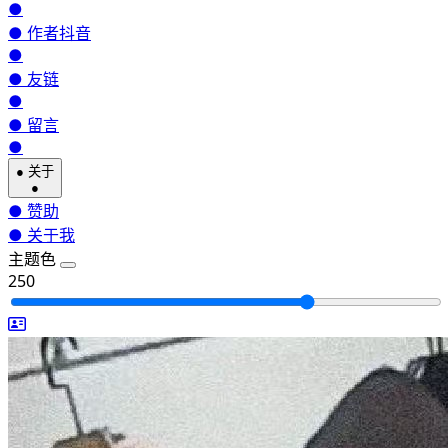
●
●
作者抖音
●
●
友链
●
●
留言
●
●
关于
●
●
赞助
●
关于我
主题色
250