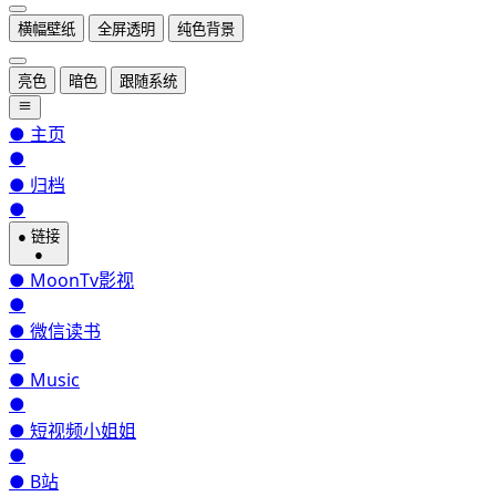
横幅壁纸
全屏透明
纯色背景
亮色
暗色
跟随系统
●
主页
●
●
归档
●
●
链接
●
●
MoonTv影视
●
●
微信读书
●
●
Music
●
●
短视频小姐姐
●
●
B站