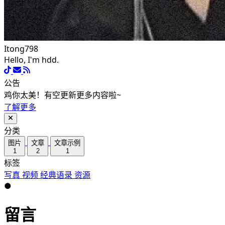
Itong798
Hello, I'm hdd.
公告
鸡你太美！有空更新更多内容啦~
了解更多
分类
图片
文章
文章示例
1
2
1
标签
写真
视频
经典语录
资源
●
留言