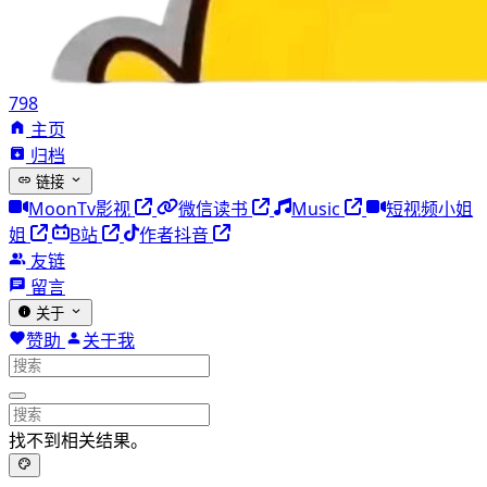
798
主页
归档
链接
MoonTv影视
微信读书
Music
短视频小姐
姐
B站
作者抖音
友链
留言
关于
赞助
关于我
找不到相关结果。