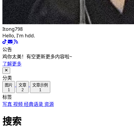
Itong798
Hello, I'm hdd.
公告
鸡你太美！有空更新更多内容啦~
了解更多
分类
图片
文章
文章示例
1
2
1
标签
写真
视频
经典语录
资源
搜索