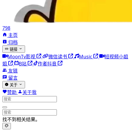
798
主页
归档
链接
MoonTv影视
微信读书
Music
短视频小姐
姐
B站
作者抖音
友链
留言
关于
赞助
关于我
找不到相关结果。