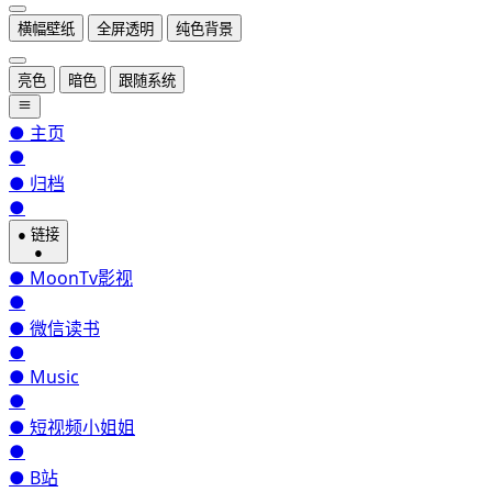
横幅壁纸
全屏透明
纯色背景
亮色
暗色
跟随系统
●
主页
●
●
归档
●
●
链接
●
●
MoonTv影视
●
●
微信读书
●
●
Music
●
●
短视频小姐姐
●
●
B站