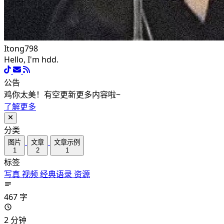
Itong798
Hello, I'm hdd.
公告
鸡你太美！有空更新更多内容啦~
了解更多
分类
图片
文章
文章示例
1
2
1
标签
写真
视频
经典语录
资源
467 字
2 分钟