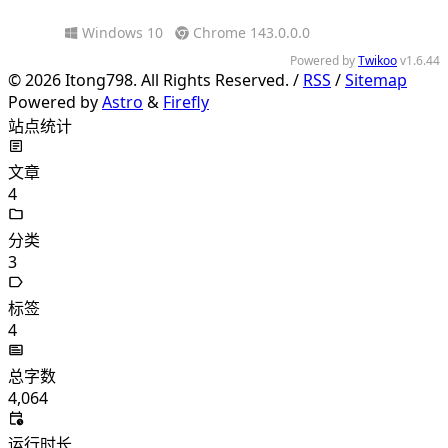
Windows 10
Chrome 143.0.0.0
Powered by
Twikoo
v1.6.44
©
2026
Itong798. All Rights Reserved. /
RSS
/
Sitemap
Powered by
Astro
&
Firefly
站点统计
文章
4
分类
3
标签
4
总字数
4,064
运行时长