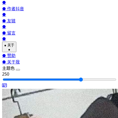
●
●
作者抖音
●
●
友链
●
●
留言
●
●
关于
●
●
赞助
●
关于我
主题色
250