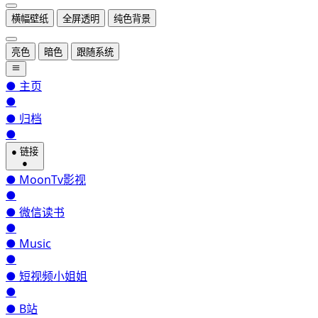
横幅壁纸
全屏透明
纯色背景
亮色
暗色
跟随系统
●
主页
●
●
归档
●
●
链接
●
●
MoonTv影视
●
●
微信读书
●
●
Music
●
●
短视频小姐姐
●
●
B站