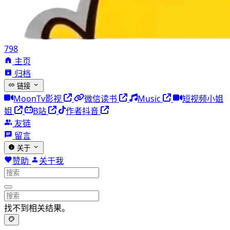
798
主页
归档
链接
MoonTv影视
微信读书
Music
短视频小姐
姐
B站
作者抖音
友链
留言
关于
赞助
关于我
找不到相关结果。